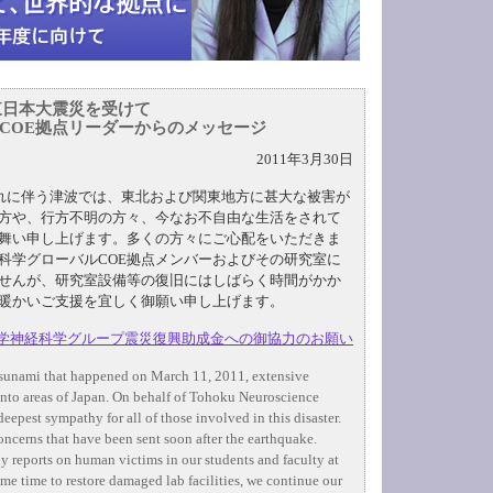
東日本大震災を受けて
COE拠点リーダーからのメッセージ
2011年3月30日
それに伴う津波では、東北および関東地方に甚大な被害が
方や、行方不明の方々、今なお不自由な生活をされて
舞い申し上げます。多くの方々にご心配をいただきま
科学グローバルCOE拠点メンバーおよびその研究室に
せんが、研究室設備等の復旧にはしばらく時間がかか
暖かいご支援を宜しく御願い申し上げます。
学神経科学グループ震災復興助成金への御協力のお願い
tsunami that happened on March 11, 2011, extensive
to areas of Japan. On behalf of Tohoku Neuroscience
eepest sympathy for all of those involved in this disaster.
concerns that have been sent soon after the earthquake.
y reports on human victims in our students and faculty at
me time to restore damaged lab facilities, we continue our