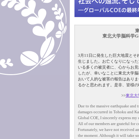
東北大学脳科学G
3月11日に発生した巨大地震と
生じました。お亡くなりになった
いる多くの被災者に、心からお見
したが、幸いなことに東北大学脳
おいて人的な被害の報告はありま
るかと思われます。是非、皆様の
>>
東北大
Due to the massive earthquake and 
damages occurred in Tohoku and Kan
Global COE, I sincerely express my d
All of our members are grateful for 
Fortunately, we have not received an
the moment. Although it will take so