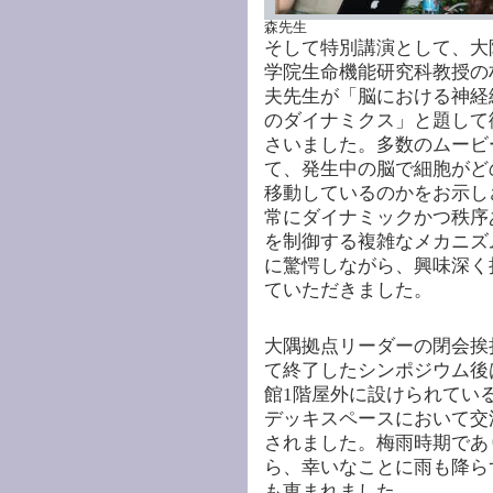
森先生
そして特別講演として、大
学院生命機能研究科教授の
夫先生が「脳における神経
のダイナミクス」と題して
さいました。多数のムービ
て、発生中の脳で細胞がど
移動しているのかをお示し
常にダイナミックかつ秩序
を制御する複雑なメカニズ
に驚愕しながら、興味深く
ていただきました。
大隅拠点リーダーの閉会挨
て終了したシンポジウム後
館1階屋外に設けられてい
デッキスペースにおいて交
されました。梅雨時期であ
ら、幸いなことに雨も降ら
も恵まれました。