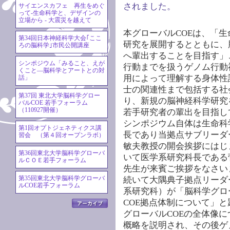
されました。
サイエンスカフェ 再生をめぐ
って-生命科学と、デザインの
立場から - 大震災を越えて
本グローバルCOEは、「
第34回日本神経科学大会｢ここ
研究を展開するとともに、
ろの脳科学｣市民公開講座
へ輩出することを目指す」
シンポジウム「みること、えが
行動までを扱うゲノム行動
くこと―脳科学とアートとの対
用によって理解する身体性
話」
士の関連性まで包括する社
第37回 東北大学脳科学グロー
り、新規の脳神経科学研究
バルCOE 若手フォーラム
（110927開催）
若手研究者の輩出を目指し
シンポジウム自体は生命科
第1回オプトジェネティクス講
長であり当拠点サブリーダ
習会 （第４回オープンラボ）
敏夫教授の開会挨拶にはじ
第36回東北大学脳科学グローバ
いて医学系研究科長である
ルＣＯＥ若手フォーラム
先生が来賓ご挨拶をなさい
続いて大隅典子拠点リーダ
第35回東北大学脳科学グローバ
ルCOE若手フォーラム
系研究科）が「脳科学グロ
COE拠点体制について」と
グローバルCOEの全体像に
概略を説明され、その後ゲ