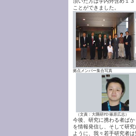
頂いた方は学内外含め１３
ことができました。
拠点メンバー集合写真
（文責：大隅研PD 篠原広志）
今後、研究に携わる者ばか
を情報発信し、そして研究
ように、我々若手研究者は