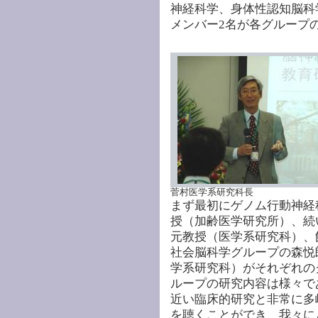
神経科学、身体性認知脳科
メンバー2名が各グループ
菅村医学系研究科長
まず最初にゲノム行動神経
授（加齢医学研究所）、続
元教授（医学系研究科）、
社会脳科学グループの森悦
学系研究科）がそれぞれの
ループの研究内容は様々で
近い臨床的研究と非常に多
を聴くことができ、我々に