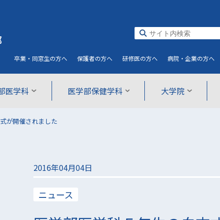
部
卒業・同窓生
の方へ
保護者
の方へ
研修医
の方へ
病院・企業
の方へ
部医学科
医学部保健学科
大学院
式が開催されました
2016年04月04日
ニュース