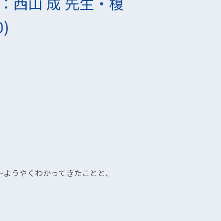
：西山 成 先生・榎
)
）
やくわかってきたことと、