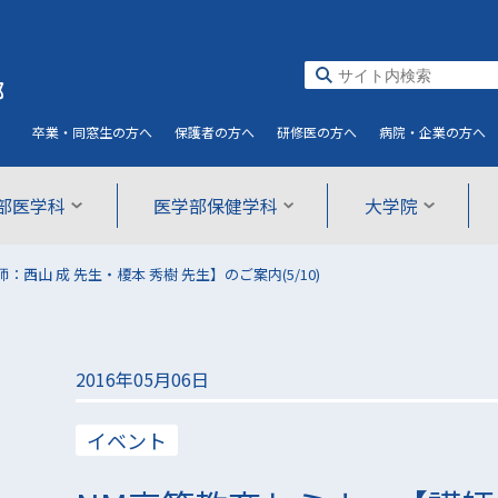
部
卒業・同窓生
の方へ
保護者
の方へ
研修医
の方へ
病院・企業
の方へ
部医学科
医学部保健学科
大学院
西山 成 先生・榎本 秀樹 先生】のご案内(5/10)
2016年05月06日
イベント