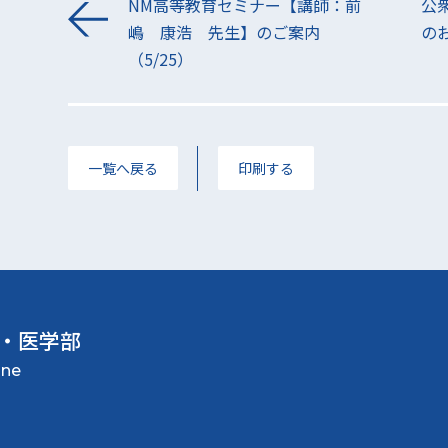
NM高等教育セミナー【講師：前
公
嶋 康浩 先生】のご案内
のお
（5/25）
一覧へ戻る
印刷する
・医学部