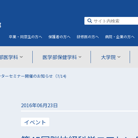
部
卒業・同窓生
の方へ
保護者
の方へ
研修医
の方へ
病院・企業
の方へ
部医学科
医学部保健学科
大学院
ターセミナー開催のお知らせ（7/14)
2016年06月23日
イベント