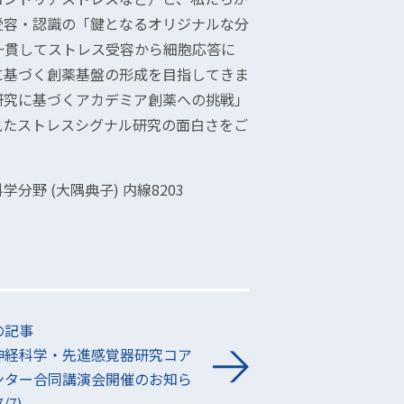
受容・認識の「鍵となるオリジナルな分
一貫してストレス受容から細胞応答に
に基づく創薬基盤の形成を目指してきま
研究に基づくアカデミア創薬への挑戦」
見たストレスシグナル研究の面白さをご
野 (大隅典子) 内線8203
の記事
神経科学・先進感覚器研究コア
ンター合同講演会開催のお知ら
/7)