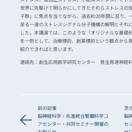
世界に先駆けて明らかにしてきたそれらストレスの
子群」に焦点を当てながら、過去約20年間に亘り、
至る一連のストレスシグナル分子機構の解明とそれ
した。本講演では、このような「オリジナルな基礎
を一例として、治療標的、創薬標的という観点から
紹介できればと思います。
連絡先：創生応用医学研究センター 発生発達神経科学分
前の記事
次
脳神経科学・先進統合腎臓科学コ
脳
アセンター・共同セミナー開催の
セ
お知らせ
せ(7