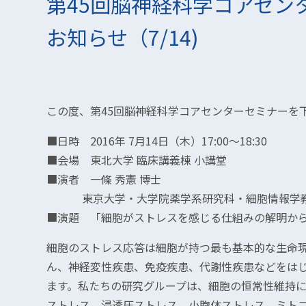
第45回脳神経科学コアセン
お知らせ（7/14)
この度、第45回脳神経科学コアセンターセミナーを
■日時 2016年 7月14日（木）17:00～18:30
■会場 東北大学 臨床講義棟 小講堂
■演者 一條 秀憲 博士
東京大学・大学院薬学系研究科・細胞情報学
■演題 「細胞がストレスを感じる仕組みの解明か
細胞のストレス応答は細胞が持つ最も基本的な生命
ん、神経変性疾患、免疫疾患、代謝性疾患などをは
ます。私たちの研究グループは、細胞の恒常性維持
ストレス、浸透圧ストレス、小胞体ストレス、ミト