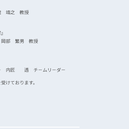
』
瀧 靖之 教授
解』
 岡部 繁男 教授
－ 内匠 透 チ－ムリ－ダ－
を受けております。