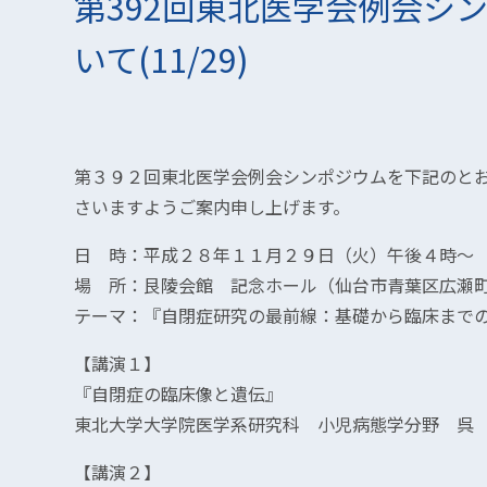
第392回東北医学会例会シ
いて(11/29)
第３９２回東北医学会例会シンポジウムを下記のと
さいますようご案内申し上げます。
日 時：平成２８年１１月２９日（火）午後４時～
場 所：艮陵会館 記念ホール（仙台市青葉区広瀬町3
テーマ：『自閉症研究の最前線：基礎から臨床まで
【講演１】
『自閉症の臨床像と遺伝』
東北大学大学院医学系研究科 小児病態学分野 呉
【講演２】