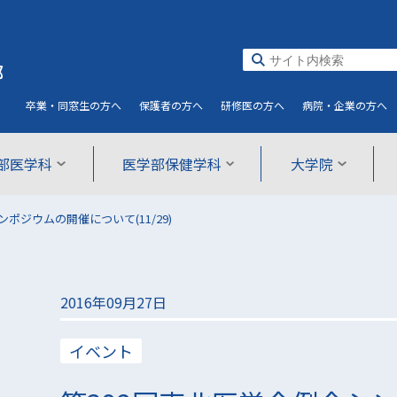
部
卒業・同窓生
の方へ
保護者
の方へ
研修医
の方へ
病院・企業
の方へ
部医学科
医学部保健学科
大学院
ポジウムの開催について(11/29)
2016年09月27日
イベント