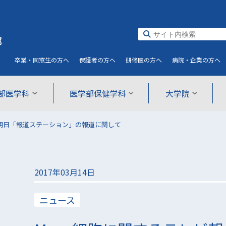
部
卒業・同窓生
の方へ
保護者
の方へ
研修医
の方へ
病院・企業
の方へ
部医学科
医学部保健学科
大学院
ビ朝日「報道ステーション」の報道に関して
2017年03月14日
ニュース