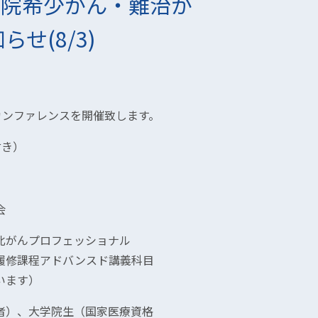
病院希少がん・難治が
せ(8/3)
カンファレンスを開催致します。
付き）
会
北がんプロフェッショナル
課程アドバンスド講義科目
ます）
者）、大学院生（国家医療資格