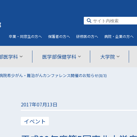
部
卒業・同窓生
の方へ
保護者
の方へ
研修医
の方へ
病院・企業
の方へ
部医学科
医学部保健学科
大学院
病院希少がん・難治がんカンファレンス開催のお知らせ(8/3)
2017年07月13日
イベント