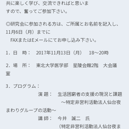
共に楽しく学び、交流できればと思いま
すので、奮ってご参加下さい。
◎研究会に参加される方は、ご所属とお名前を記入し、
11月6日（月）までに
FAXまたはEメールにてお申し込み下さい。
1．日 時： 2017年11月13日（月） 18～20時
2．場 所： 東北大学医学部 星陵会館2階 大会議
室
3．プログラム：
演 題： 生活困窮者の支援の現況と課題
～特定非営利活動法人仙台夜
まわりグループの活動～
講 師： 今井 誠二 氏
（特定非営利活動法人仙台夜ま