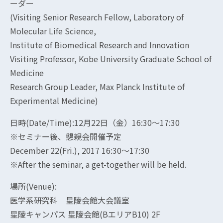
ーダー
(Visiting Senior Research Fellow, Laboratory of
Molecular Life Science,
Institute of Biomedical Research and Innovation
Visiting Professor, Kobe University Graduate School of
Medicine
Research Group Leader, Max Planck Institute of
Experimental Medicine)
日時(Date/Time):12月22日（金）16:30～17:30
※セミナー後、懇親会開催予定
December 22(Fri.), 2017 16:30～17:30
※After the seminar, a get-together will be held.
場所(Venue):
医学系研究科 星陵会館大会議室
星陵キャンパス 星陵会館(BエリアB10) 2F