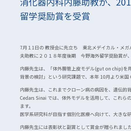
消化器内科内藤助教が、20
留学奨励賞を受賞
7月１1日の 教授会に先立ち 東北メデイカル・メ
夫助教に２０１８年度後期 今野海外留学奨励賞が
内藤先生は、「体外腸管上皮モデル(gut on chi
背景の検討」という研究課題で、本年 10月より米国 Ced
内藤先生は、これまでクローン病の病因を、遺伝的
Cedars Sinai では、体外モデルを活用して、
ます。
医学系研究科が目指す個別化医療へ向けて、大きな
内藤先生には表彰状と副賞として賞金が贈られまし