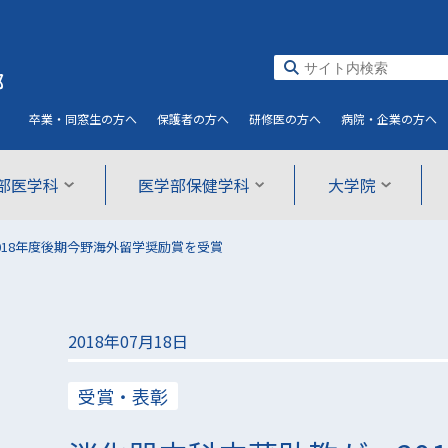
部
卒業・同窓生
の方へ
保護者
の方へ
研修医
の方へ
病院・企業
の方へ
部医学科
医学部保健学科
大学院
018年度後期今野海外留学奨励賞を受賞
2018年07月18日
受賞・表彰