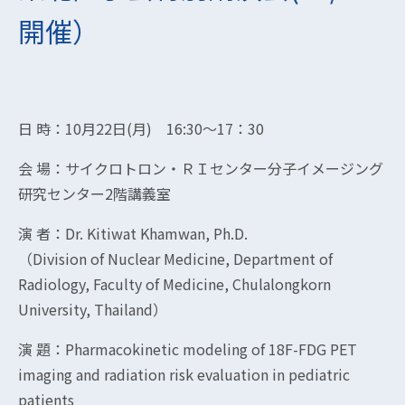
開催）
日 時：10月22日(月) 16:30～17：30
会 場：サイクロトロン・ＲＩセンター分子イメージング
研究センター2階講義室
演 者：Dr. Kitiwat Khamwan, Ph.D.
（Division of Nuclear Medicine, Department of
Radiology, Faculty of Medicine, Chulalongkorn
University, Thailand）
演 題：Pharmacokinetic modeling of 18F-FDG PET
imaging and radiation risk evaluation in pediatric
patients