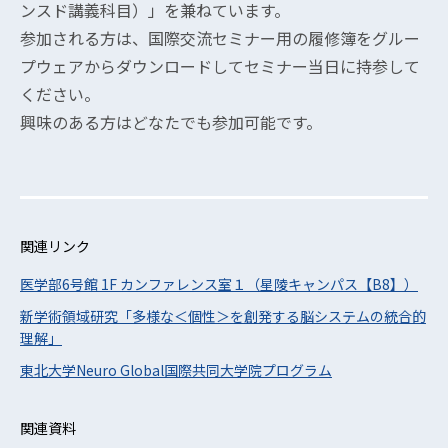
ンスド講義科目）」を兼ねています。
参加される方は、国際交流セミナー用の履修簿をグルー
プウェアからダウンロードしてセミナー当日に持参して
ください。
興味のある方はどなたでも参加可能です。
関連リンク
医学部6号館 1F カンファレンス室１（星陵キャンパス【B8】）
新学術領域研究「多様な＜個性＞を創発する脳システムの統合的
理解」
東北大学Neuro Global国際共同大学院プログラム
関連資料