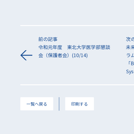
前の記事
次
令和元年度 東北大学医学部懇談
未
会（保護者会）(10/14)
ラム
「Be
Sy
一覧へ戻る
印刷する