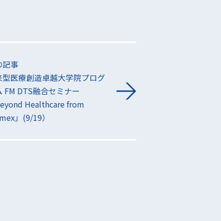
の記事
来型医療創造卓越大学院プログ
 FM DTS融合セミナー
yond Healthcare from
smex」(9/19）