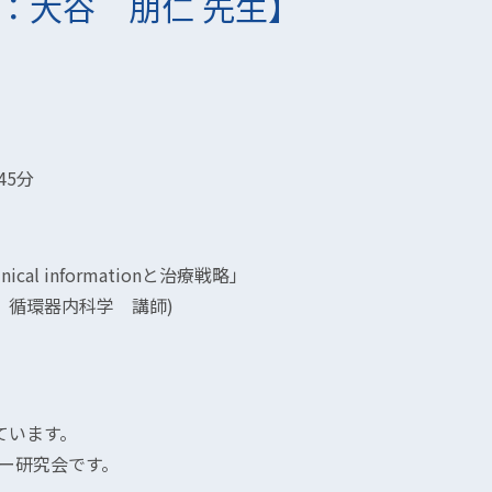
：大谷 朋仁 先生】
45分
l informationと治療戦略」
 循環器内科学 講師)
ています。
ター研究会です。