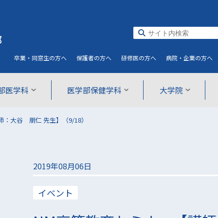
部
卒業・同窓生
の方へ
保護者
の方へ
研修医
の方へ
病院・企業
の方へ
部医学科
医学部保健学科
大学院
：大谷 朋仁 先生】（9/18）
2019年08月06日
イベント