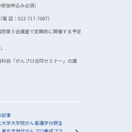
参加申込み必須）
：022-717-7087）
0、病院第５会議室で定期的に開催する予定
す。
義科目「がんプロ合同セミナー」の講
の記事
北大学大学院がん看護学分野主
・東北次世代がんプロ養成プラ