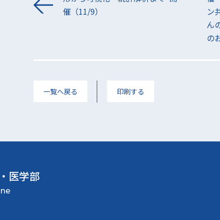
催（11/9）
ン
ん
のお
一覧へ戻る
印刷する
・医学部