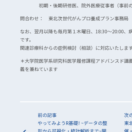
初期・後期研修医、院外医療従事者（事前の
問合わせ： 東北次世代がんプロ養成プラン事務局 （電 話
なお、翌月以降も毎月第１木曜日、18:30～20:0
です。
関連診療科からの症例検討（相談）に対応いたしま
＊大学院医学系研究科医学履修課程アドバンスド講
義を兼ねています
前の記事
次
やってみようR基礎! ~データの整
東
形から可視化・統計解析まで~開
催