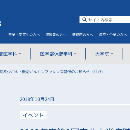
部
卒業・同窓生
の方へ
保護者
の方へ
研修医
の方へ
病院・企業
の方へ
部医学科
医学部保健学科
大学院
病院希少がん・難治がんカンファレンス開催のお知らせ（11/7）
2019年10月24日
イベント