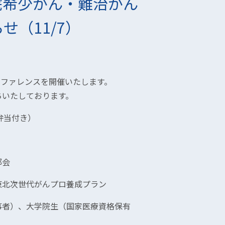
病院希少がん・難治がん
（11/7）
ンファレンスを開催いたします。
ちいたしております。
（お弁当付き）
部会
東北次世代がんプロ養成プラン
事者）、大学院生（国家医療資格保有