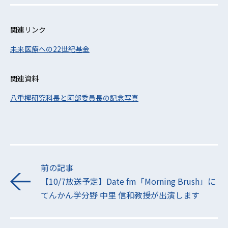
関連リンク
未来医療への22世紀基金
関連資料
八重樫研究科長と阿部委員長の記念写真
前の記事
【10/7放送予定】Date fm「Morning Brush」に
てんかん学分野 中里 信和教授が出演します