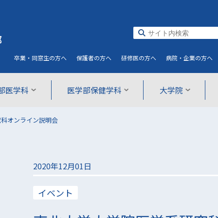
部
卒業・同窓生
の方へ
保護者
の方へ
研修医
の方へ
病院・企業
の方へ
部医学科
医学部保健学科
大学院
究科オンライン説明会
2020年12月01日
イベント