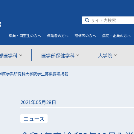
部
卒業・同窓生
の方へ
保護者
の方へ
研修医
の方へ
病院・企業
の方へ
部医学科
医学部保健学科
大学院
入学医学系研究科大学院学生募集要項掲載
2021年05月28日
ニュース