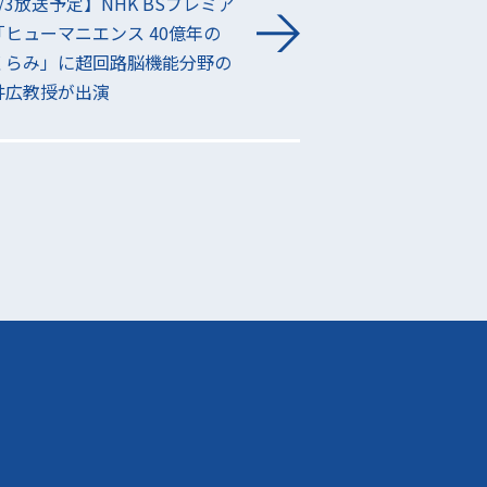
/3放送予定】NHK BSプレミア
「ヒューマニエンス 40億年の
くらみ」に超回路脳機能分野の
井広教授が出演