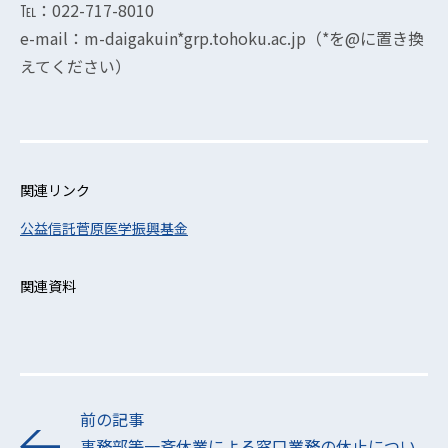
℡：022-717-8010
e-mail：m-daigakuin*grp.tohoku.ac.jp（*を@に置き換
えてください）
関連リンク
公益信託菅原医学振興基金
関連資料
前の記事
事務部等一斉休業による窓口業務の休止につい