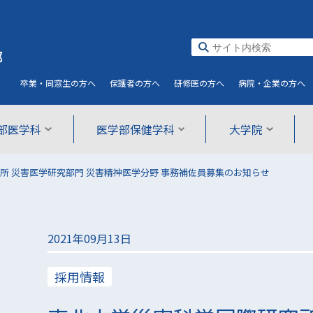
部
卒業・同窓生
の方へ
保護者
の方へ
研修医
の方へ
病院・企業
の方へ
部医学科
医学部保健学科
大学院
所 災害医学研究部門 災害精神医学分野 事務補佐員募集のお知らせ
2021年09月13日
採用情報