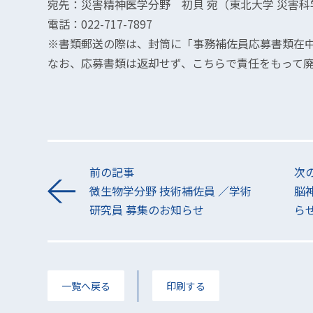
宛先：災害精神医学分野 初貝 宛（東北大学 災害科
電話：022-717-7897
※書類郵送の際は、封筒に「事務補佐員応募書類在
なお、応募書類は返却せず、こちらで責任をもって
前の記事
次
微生物学分野 技術補佐員 ／学術
脳
研究員 募集のお知らせ
ら
一覧へ戻る
印刷する