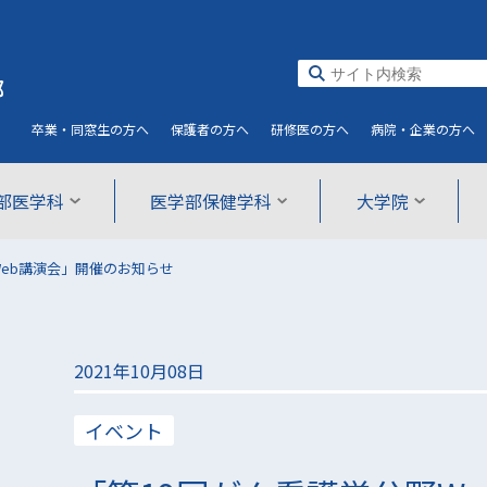
部
卒業・同窓生
の方へ
保護者
の方へ
研修医
の方へ
病院・企業
の方へ
部医学科
医学部保健学科
大学院
Web講演会」開催のお知らせ
2021年10月08日
イベント