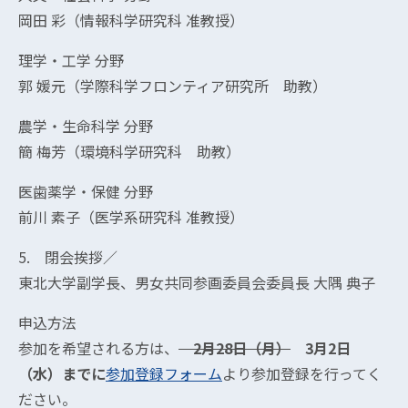
岡田 彩（情報科学研究科 准教授）
理学・工学 分野
郭 媛元（学際科学フロンティア研究所 助教）
農学・生命科学 分野
簡 梅芳（環境科学研究科 助教）
医歯薬学・保健 分野
前川 素子（医学系研究科 准教授）
5. 閉会挨拶／
東北大学副学長、男女共同参画委員会委員長 大隅 典子
申込方法
参加を希望される方は、
2月28日（月）
3月2日
（水）までに
参加登録フォーム
より参加登録を行ってく
ださい。