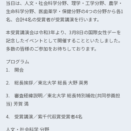
当日は、人文・社会科学分野、理学・工学分野、農学・
生命科学分野、医歯薬学・保健分野の4つの分野から各1
名、合計4名の受賞者が受賞講演を行います。
本受賞講演会は令和3年より、3月8日の国際女性デーを
記念したイベントとして開催することといたしました。
多数の皆様のご参加をお待ちしております。
プログラム
1. 開会
2. 総長挨拶／東北大学 総長 大野 英男
3. 審査経緯説明／東北大学 総長特別補佐(共同参画担
当) 芳賀 満
4. 受賞講演／紫千代萩賞受賞者4名
人文・社会科学 分野