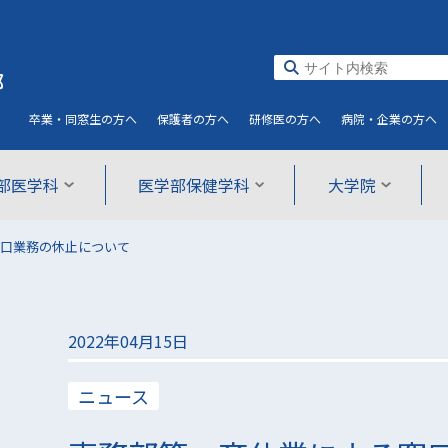
部
卒業・同窓生
の方へ
保護者
の方へ
研修医
の方へ
病院・企業
の方へ
部医学科
医学部保健学科
大学院
口業務の休止について
2022年04月15日
ニュース