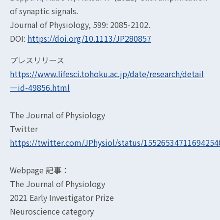
of synaptic signals.
Journal of Physiology, 599: 2085-2102.
DOI:
https://doi.org/10.1113/JP280857
プレスリリース
https://www.lifesci.tohoku.ac.jp/date/research/detail
—id-49856.html
The Journal of Physiology
Twitter
https://twitter.com/JPhysiol/status/15526534711694254
Webpage 記事：
The Journal of Physiology
2021 Early Investigator Prize
Neuroscience category