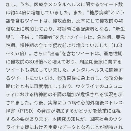
加し、うち、医療やメンタルヘルスに関するツイート数
は約4.4倍に増加していました。また、“糖尿病薬”という
語を含むツイートは、侵攻直後、比率にして侵攻前の40
倍以上に増加しており、被災時に要配慮者となる、“新生
児”、“子供”、“高齢者”を含むツイートは、急性期、亜急
性期、慢性期の全てで侵攻前より増えていました（1.03
～3.57倍）。さらに“出産”を含むツイートは、亜急性期
に侵攻前の8.08倍へと増えており、周産期医療に関する
ツイートも増加していました。メンタルヘルスに関連す
るツイートについては、侵攻直後に急上昇し、侵攻の長
期化とともに再度増加しており、ウクライナのコミュニ
ティにおける精神面の不調の増加が危惧される状況も示
されました。今後、実際にうつ病や心的外傷後ストレス
障害（PTSD）の発症が増加するかどうかを慎重に注視
する必要があります。本研究の知見が、国際社会のウク
ライナ支援における重要なデータとなることが期待され