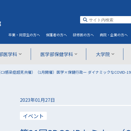
部
卒業・同窓生
の方へ
保護者
の方へ
研修医
の方へ
病院・企業
の方へ
部医学科
医学部保健学科
大学院
ー（C3感染症超克共催）（1月開催）医学×保健行政ー ダイナミックなCOVID-
2023年01月27日
イベント