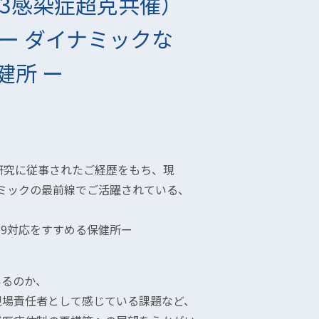
（C3感染症超克共催）
ー ダイナミックな
健所 ー
て研究に従事されたご経歴をもち、現
ンデミックの最前線でご活躍されている、
19対応をすすめる保健所ー
いるのか、
現場責任者として感じている課題など、