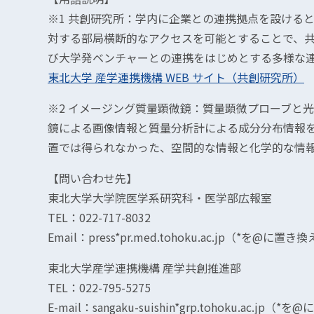
※1 共創研究所：学内に企業との連携拠点を設ける
対する部局横断的なアクセスを可能とすることで、
び大学発ベンチャーとの連携をはじめとする多様な
東北大学 産学連携機構 WEB サイト（共創研究所）
※2 イメージング質量顕微鏡：質量顕微プローブと
鏡による画像情報と質量分析計による成分分布情報
置では得られなかった、空間的な情報と化学的な情
【問い合わせ先】
東北大学大学院医学系研究科・医学部広報室
TEL：022-717-8032
Email：press*pr.med.tohoku.ac.jp（*を@に
東北大学産学連携機構 産学共創推進部
TEL：022-795-5275
E-mail：sangaku-suishin*grp.tohoku.ac.j