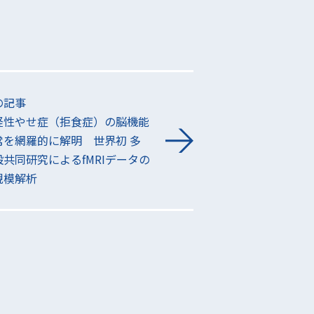
の記事
経性やせ症（拒食症）の脳機能
常を網羅的に解明 世界初 多
設共同研究によるfMRIデータの
規模解析