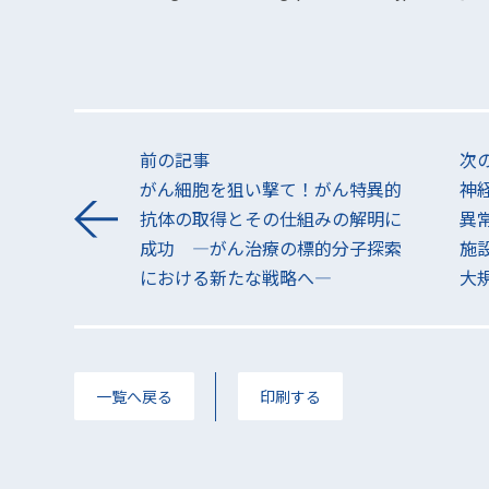
前の記事
次
がん細胞を狙い撃て！がん特異的
神
抗体の取得とその仕組みの解明に
異
成功 ―がん治療の標的分子探索
施
における新たな戦略へ―
大
一覧へ戻る
印刷する