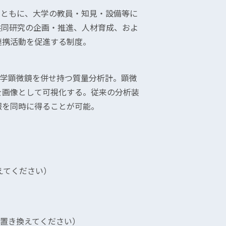
とともに、大学の教員・知見・設備等に
共同研究の企画・推進、人材育成、およ
連携活動を促進する制度。
光学顕微鏡を併せ持つ質量分析計。顕微
を画像として可視化する。従来の分析装
報を同時に得ることが可能。
置き換えてください）
p（*を@に置き換えてください）