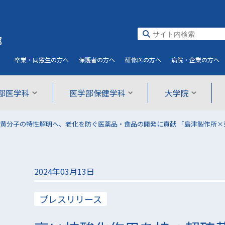
部
卒業・同窓生
の方へ
保護者
の方へ
研修医
の方へ
病院・企業
の方へ
部医学科
医学部保健学科
大学院
黄分子の特性解明へ、老化を防ぐ医薬品・食品の開発に貢献 「島津製作所×
2024年03月13日
プレスリリース