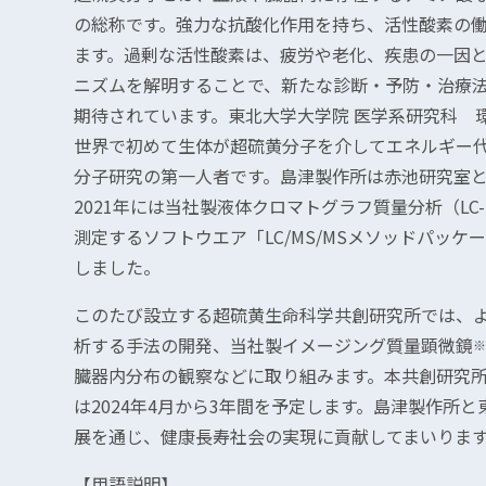
の総称です。強力な抗酸化作用を持ち、活性酸素の
ます。過剰な活性酸素は、疲労や老化、疾患の一因
ニズムを解明することで、新たな診断・予防・治療
期待されています。東北大学大学院 医学系研究科 環境
世界で初めて生体が超硫黄分子を介してエネルギー
分子研究の第一人者です。島津製作所は赤池研究室と
2021年には当社製液体クロマトグラフ質量分析（LC
測定するソフトウエア「LC/MS/MSメソッドパッケ
しました。
このたび設立する超硫黄生命科学共創研究所では、
析する手法の開発、当社製イメージング質量顕微鏡
※
臓器内分布の観察などに取り組みます。本共創研究
は2024年4月から3年間を予定します。島津製作所
展を通じ、健康長寿社会の実現に貢献してまいりま
【用語説明】