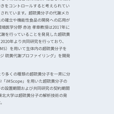
働きをコントロールすると考えられてい
とされています。超硫黄分子の代謝メカ
法の確立や機能性食品の開発への応用が
医学分野 赤池 孝章教授は2017年に
代謝を行っていることを発見した超硫黄
2020年より共同研究を行っており、
-MS）を用いて生体内の超硫黄分子を
ージ 硫黄代謝プロファイリング」を開発
より多くの種類の超硫黄分子を一斉に分
「iMScope」を用いた超硫黄分子の
2
所の設置期間および共同研究の契約期間
と東北大学は超硫黄分子の解析技術の発
す。