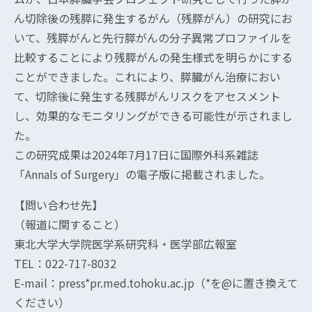
ん切除後の残膵に発生するがん（残膵がん）の研究にお
いて、残膵がんと先行膵がんの分子異常プロファイルを
比較することにより残膵がんの発生様式を明らかにする
ことができました。これにより、膵臓がん治療におい
て、切除後に発生する残膵がんリスクをアセスメント
し、効果的なモニタリングができる可能性が示されまし
た。
この研究成果は2024年7月17日に国際外科系雑誌
「Annals of Surgery」の電子版に掲載されました。
【問い合わせ先】
（報道に関すること）
東北大学大学院医学系研究科・医学部広報室
TEL：022-717-8032
E-mail：press*pr.med.tohoku.ac.jp（*を@に置き換えて
ください）