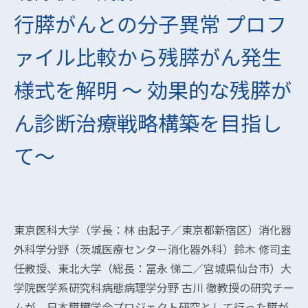
行膵がんとの分子異常 プロフ
ァイル比較から残膵がん発生
様式を解明 ～ 効果的な残膵が
ん診断治療戦略構築を目指し
て～
東京医科大学（学長：林 由起子／東京都新宿区）消化器
外科学分野（茨城医療センター消化器外科）鈴木 修司主
任教授、東北大学（総長：冨永 悌二／宮城県仙台市）大
学院医学系研究科病態病理学分野 古川 徹教授の研究チー
ムが、日本膵臓学会プロジェクト研究として行った膵が