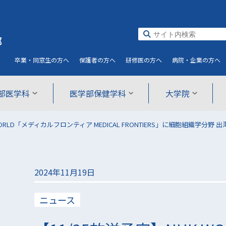
部
卒業・同窓生
の方へ
保護者
の方へ
研修医
の方へ
病院・企業
の方へ
部医学科
医学部保健学科
大学院
WORLD「メディカルフロンティア MEDICAL FRONTIERS」に細胞組織学分野
2024年11月19日
ニュース