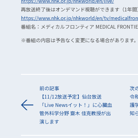
https://www.nhk.or.jp/nhkworld/en/live/
再放送終了後はオンデマンド視聴ができます（1年間
https://www.nhk.or.jp/nhkworld/en/tv/medicalfron
番組名：メディカルフロンティア MEDICAL FRONTIE
※番組の内容は予告なく変更になる場合があります
前の記事
次
【11/12放送予定】仙台放送
令
「Live Newsイット！」に心臓血
護
管外科学分野 齋木 佳克教授が出
知
演します