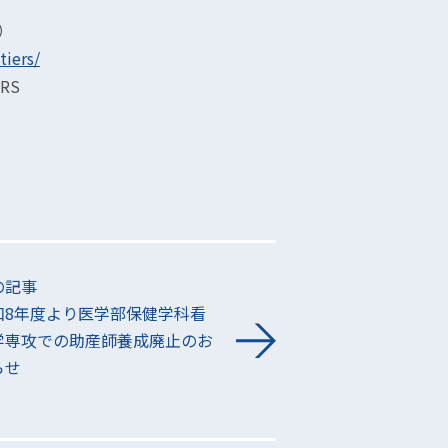
）
tiers/
RS
。
の記事
和8年度より医学部保健学科看
学専攻での助産師養成廃止のお
らせ