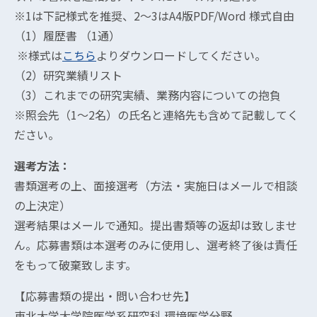
※1は下記様式を推奨、2〜3はA4版PDF/Word 様式自由
（1）履歴書 （1通）
※様式は
こちら
よりダウンロードしてください。
（2）研究業績リスト
（3）これまでの研究実績、業務内容についての抱負
※照会先（1〜2名）の氏名と連絡先も含めて記載してく
ださい。
選考方法：
書類選考の上、面接選考（方法・実施日はメールで相談
の上決定）
選考結果はメールで通知。提出書類等の返却は致しませ
ん。応募書類は本選考のみに使用し、選考終了後は責任
をもって破棄致します。
【応募書類の提出・問い合わせ先】
東北大学大学院医学系研究科 環境医学分野