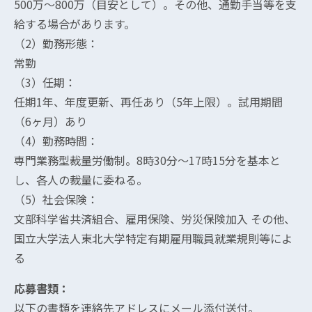
500万～800万（目安として）。その他、通勤手当等を支
給する場合があります。
（2）勤務形態：
常勤
（3）任期：
任期1年、年度更新、再任あり（5年上限）。試用期間
（6ヶ月）あり
（4）勤務時間：
専門業務型裁量労働制。8時30分～17時15分を基本と
し、各人の裁量に委ねる。
（5）社会保険：
文部科学省共済組合、雇用保険、労災保険加入 その他、
国立大学法人東北大学特定有期雇用職員就業規則等によ
る
応募書類：
以下の書類を連絡先アドレスにメール添付送付。