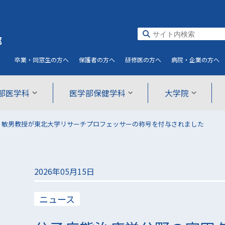
部
卒業・同窓生
の方へ
保護者
の方へ
研修医
の方へ
病院・企業
の方へ
部医学科
医学部保健学科
大学院
 敏男教授が東北大学リサーチプロフェッサーの称号を付与されました
2026年05月15日
ニュース