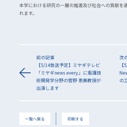
本学における研究の一層の推進及び社会への貢献を
れます。
前の記事
次
【5/14放送予定】ミヤギテレビ
【5
「ミヤギnews every.」に看護技
N
術開発学分野の菅野 恵美教授が
の
出演します
一覧へ戻る
印刷する