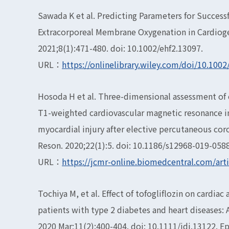
Sawada K et al. Predicting Parameters for Success
Extracorporeal Membrane Oxygenation in Cardiogen
2021;8(1):471-480. doi: 10.1002/ehf2.13097.
URL：
https://onlinelibrary.wiley.com/doi/10.1002
Hosoda H et al. Three-dimensional assessment of 
T1-weighted cardiovascular magnetic resonance i
myocardial injury after elective percutaneous cor
Reson. 2020;22(1):5. doi: 10.1186/s12968-019-0588
URL：
https://jcmr-online.biomedcentral.com/art
Tochiya M, et al. Effect of tofogliflozin on cardiac
patients with type 2 diabetes and heart diseases: A
2020 Mar;11(2):400-404. doi: 10.1111/jdi.13122. 