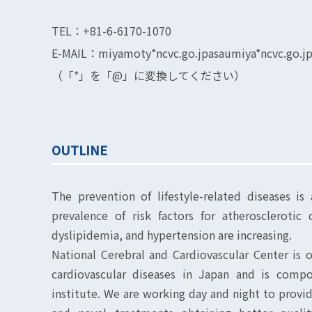
TEL：+81-6-6170-1070
E-MAIL：miyamoty*ncvc.go.jpasaumiya*ncvc.go.j
（「*」を「@」に変換してください）
OUTLINE
The prevention of lifestyle-related diseases is
prevalence of risk factors for atherosclerotic 
dyslipidemia, and hypertension are increasing.
National Cerebral and Cardiovascular Center is 
cardiovascular diseases in Japan and is comp
institute. We are working day and night to provid