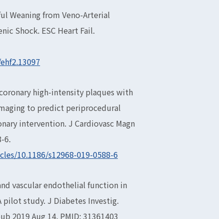
ful Weaning from Veno-Arterial
ic Shock. ESC Heart Fail.
/ehf2.13097
coronary high-intensity plaques with
maging to predict periprocedural
onary intervention. J Cardiovasc Magn
-6.
icles/10.1186/s12968-019-0588-6
 and vascular endothelial function in
 pilot study. J Diabetes Investig.
Epub 2019 Aug 14. PMID: 31361403