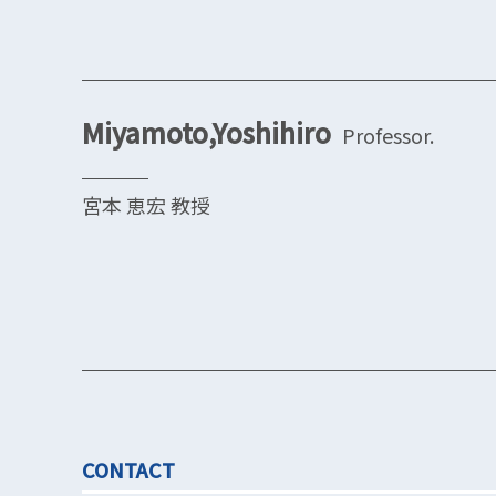
Miyamoto,Yoshihiro
Professor.
宮本 恵宏 教授
CONTACT