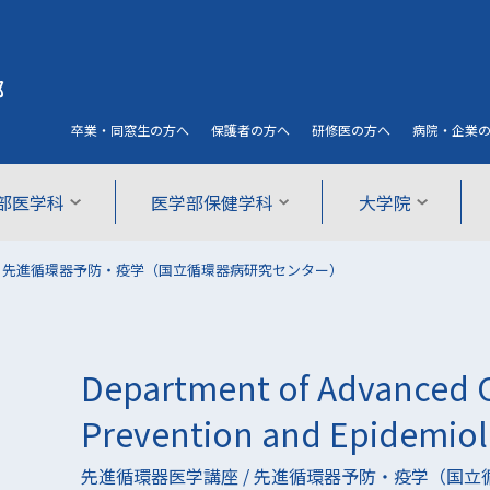
部
卒業・同窓生
の方へ
保護者
の方へ
研修医
の方へ
病院・企業
部医学科
医学部保健学科
大学院
/ 先進循環器予防・疫学（国立循環器病研究センター）
Department of Advanced C
Prevention and Epidemio
先進循環器医学講座 / 先進循環器予防・疫学（国