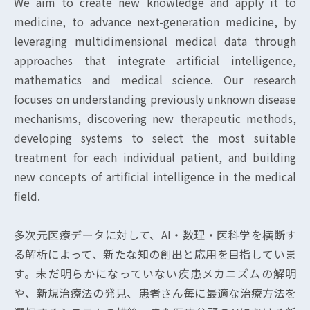
We aim to create new knowledge and apply it to
medicine, to advance next-generation medicine, by
leveraging multidimensional medical data through
approaches that integrate artificial intelligence,
mathematics and medical science. Our research
focuses on understanding previously unknown disease
mechanisms, discovering new therapeutic methods,
developing systems to select the most suitable
treatment for each individual patient, and building
new concepts of artificial intelligence in the medical
field.
多次元医療データに対して、AI・数理・医科学を横断す
る解析によって、新たな知の創出と応用を目指していま
す。未だ明らかになっていない疾患メカニズムの解明
や、新規治療法の発見、患者さん毎に最適な治療方法を