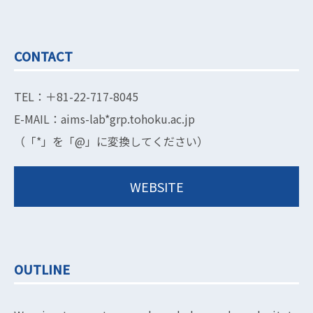
CONTACT
TEL：＋81-22-717-8045
E-MAIL：aims-lab*grp.tohoku.ac.jp
（「*」を「@」に変換してください）
WEBSITE
OUTLINE