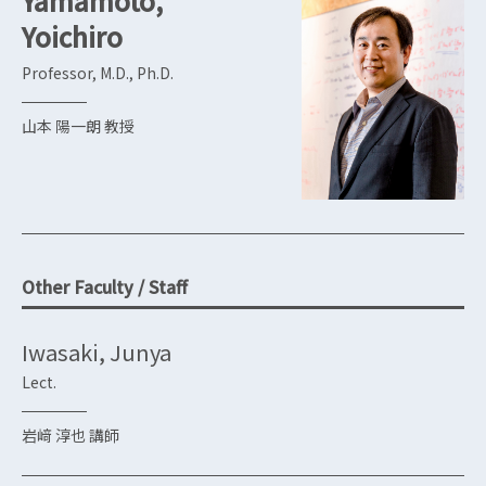
Yamamoto,
Yoichiro
Professor, M.D., Ph.D.
山本 陽一朗 教授
Other Faculty / Staff
Iwasaki, Junya
Lect.
岩﨑 淳也 講師