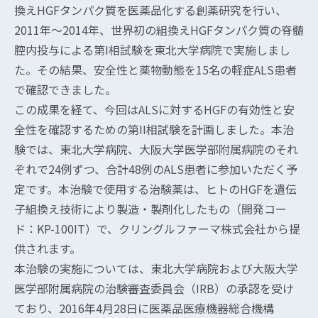
換えHGFタンパク質を医薬品化する創薬研究を行い、
2011年～2014年、世界初の組換えHGFタンパク質の脊髄
腔内投与による第I相試験を東北大学病院で実施しまし
た。その結果、安全性と薬物動態を15名の軽症ALS患者
で確認できました。
この成果を経て、今回はALSに対するHGFの有効性と安
全性を確認するための第II相試験を計画しました。本治
験では、東北大学病院、大阪大学医学部附属病院のそれ
ぞれで24例ずつ、合計48例のALS患者に参加いただく予
定です。本治験で使用する治験薬は、ヒトのHGFを遺伝
子組換え技術により製造・製剤化したもの（開発コー
ド：KP-100IT）で、クリングルファーマ株式会社から提
供されます。
本治験の実施については、東北大学病院および大阪大学
医学部附属病院の治験審査委員会（IRB）の承認を受け
ており、2016年4月28日に医薬品医療機器総合機構