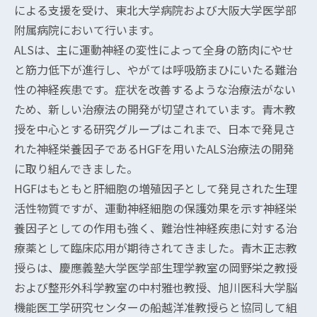
による支援を受け、東北大学病院および大阪大学医学部
附属病院において行います。
ALSは、主に運動神経の変性によって全身の筋肉にやせ
と筋力低下が進行し、やがては呼吸筋まひにいたる難治
性の神経疾患です。症状を改善するような治療法がない
ため、新しい治療法の開発が切望されています。青木教
授を中心とする研究グループはこれまで、日本で発見さ
れた神経栄養因子であるHGFを用いたALS治療法の開発
に取り組んできました。
HGFはもともと肝細胞の増殖因子として発見された生理
活性物質ですが、運動神経細胞の保護効果を示す神経栄
養因子としての作用も強く、難治性神経疾患に対する治
療薬として臨床応用が期待されてきました。青木正志教
授らは、慶應義塾大学医学部生理学教室の岡野栄之教授
および整形外科学教室の中村雅也教授、旭川医科大学脳
機能医工学研究センターの船越洋准教授らと協同して組