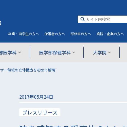
部
卒業・同窓生
の方へ
保護者
の方へ
研修医
の方へ
病院・企業
の方へ
部医学科
医学部保健学科
大学院
サー領域の立体構造を初めて解明
2017年05月24日
プレスリリース