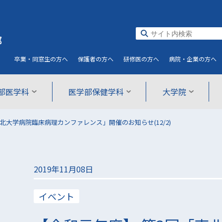
部
卒業・同窓生
の方へ
保護者
の方へ
研修医
の方へ
病院・企業
の方へ
部医学科
医学部保健学科
大学院
北大学病院臨床病理カンファレンス」開催のお知らせ(12/2)
2019年11月08日
イベント