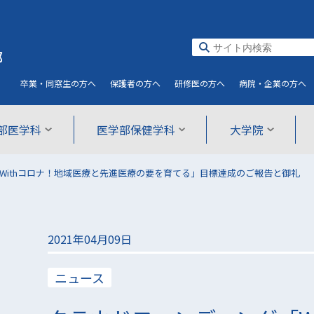
部
卒業・同窓生
の方へ
保護者
の方へ
研修医
の方へ
病院・企業
の方へ
部医学科
医学部保健学科
大学院
Withコロナ！地域医療と先進医療の要を育てる」目標達成のご報告と御礼
2021年04月09日
ニュース