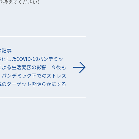
を@に置き換えてください）
の記事
化したCOVID-19パンデミッ
による生活変容の影響 今後も
くパンデミック下でのストレス
減のターゲットを明らかにする