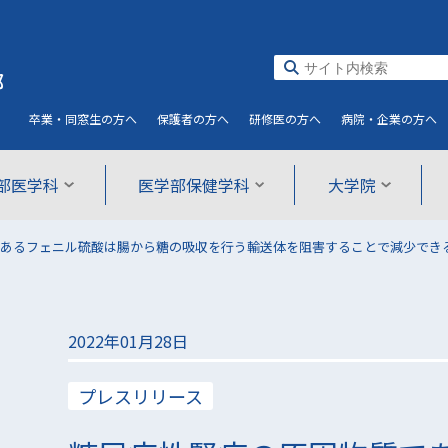
部
卒業・同窓生
の方へ
保護者
の方へ
研修医
の方へ
病院・企業
の方へ
部医学科
医学部保健学科
大学院
であるフェニル硫酸は腸から糖の吸収を行う輸送体を阻害することで減少でき
2022年01月28日
プレスリリース