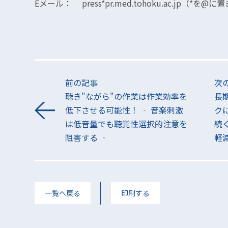
Eメール： press*pr.med.tohoku.ac.jp（*
前の記事
次
聴き"ながら"の作業は作業効率を
長期
低下させる可能性！ ‐ 音楽刺激
ク
は低音量でも聴覚性選択的注意を
続
阻害する ‐
軽
一覧へ戻る
印刷する