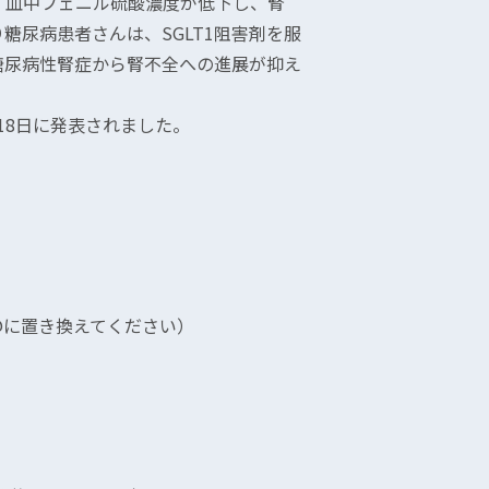
ると、血中フェニル硫酸濃度が低下し、腎
糖尿病患者さんは、SGLT1阻害剤を服
糖尿病性腎症から腎不全への進展が抑え
年12月18日に発表されました。
p（*を@に置き換えてください）