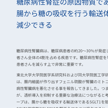
糖尿病性腎症の原因物質で
腸から糖の吸収を行う輸送
減少できる
糖尿病性腎臓病は、糖尿病患者の約20〜30％が発症
者さん全体の4割を占める疾患です。糖尿病性腎症を
患者さんを減らす上で非常に重要です。
東北大学大学院医学系研究科および同大学院医工学
は、腸内細菌が作り出すフェニル硫酸が腎臓のミト
病性腎臓病を悪化させる事を報告してきました。つ
が、透析導入を抑制する重要な治療法につながると
ープは、腸から糖を吸収する輸送体であるSGLT1を