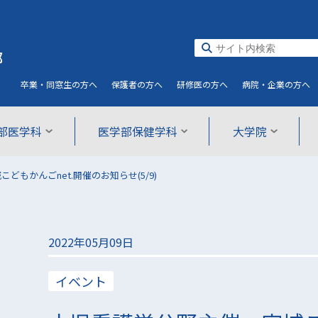
部
卒業・同窓生
の方へ
保護者
の方へ
研修医
の方へ
病院・企業
の方へ
部医学科
医学部保健学科
大学院
どもかんごnet.開催のお知らせ(5/9)
2022年05月09日
イベント