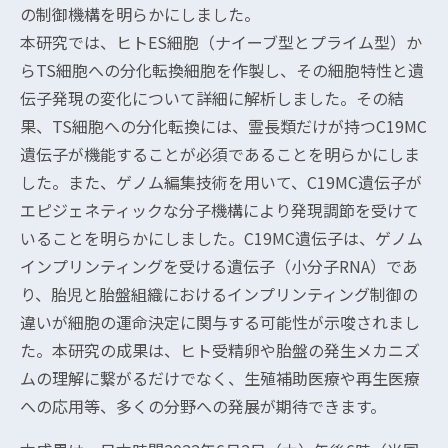
の制御機構を明らかにしました。
本研究では、ヒトES細胞（ナイーブ型とプライム型）か
らTS細胞への分化転換細胞を作製し、その細胞特性と遺
伝子発現の変化について詳細に解析しました。その結
果、TS細胞への分化転換には、霊長類だけが持つC19MC
遺伝子が機能することが必須であることを明らかにしま
した。また、ゲノム編集技術を用いて、C19MC遺伝子が
エピジェネティックな分子機構により発現調節を受けて
いることを明らかにしました。C19MC遺伝子は、ゲノム
インプリンティングを受ける遺伝子（小分子RNA）であ
り、胎児と胎盤組織におけるインプリンティング制御の
違いが細胞の運命決定に関与する可能性が示唆されまし
た。本研究の成果は、ヒト受精卵や胎盤の発生メカニズ
ムの理解に繋がるだけでなく、生殖補助医療や再生医療
への応用等、多くの分野への発展が期待できます。