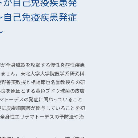
下が自己免疫疾患発
〜自己免疫疾患発症
〜
疫が全身臓器を攻撃する慢性炎症性疾患
いません。東北大学大学院医学系研究科
浅野善英教授と相場節也名誉教授らの研
不良を原因とする黄色ブドウ球菌の皮膚
マトーデスの発症に関わっていること
症に皮膚細菌叢が関与していることを初
、全身性エリテマトーデスの予防法や治