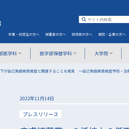
部
卒業・同窓生
の方へ
保護者
の方へ
研修医
の方へ
病院・企業
の方へ
部医学科
医学部保健学科
大学院
下が自己免疫疾患発症と関連することを発見 〜自己免疫疾患発症予防・治
2022年11月14日
プレスリリース