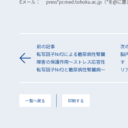
Eメール： press*pr.med.tohoku.ac.jp（*
前の記事
次
転写因子Nrf2による糖尿病性腎臓
脳
障害の保護作用〜ストレス応答性
す
転写因子Nrf2と糖尿病性腎臓病〜
リ
一覧へ戻る
印刷する