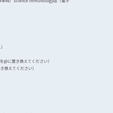
）Science Immunology誌（電子
し）
ac.jp（*を@に置き換えてください）
@に置き換えてください）