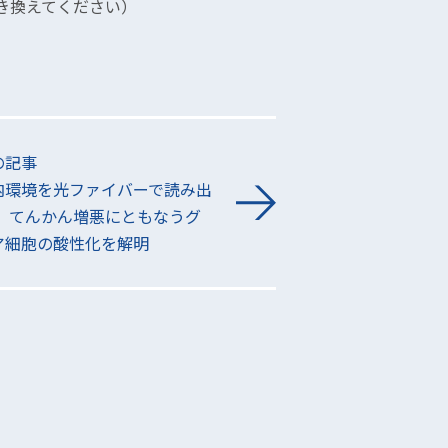
を@に置き換えてください）
の記事
内環境を光ファイバーで読み出
 てんかん増悪にともなうグ
ア細胞の酸性化を解明