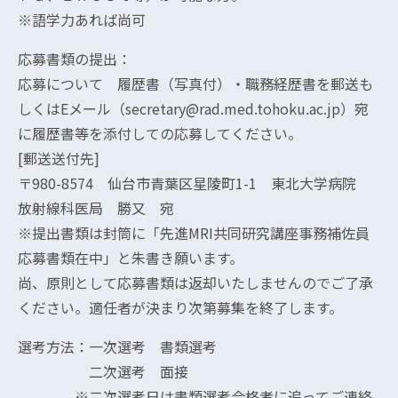
※語学力あれば尚可
応募書類の提出：
応募について 履歴書（写真付）・職務経歴書を郵送も
しくはEメール（secretary@rad.med.tohoku.ac.jp）宛
に履歴書等を添付しての応募してください。
[郵送送付先]
〒980-8574 仙台市青葉区星陵町1-1 東北大学病院
放射線科医局 勝又 宛
※提出書類は封筒に「先進MRI共同研究講座事務補佐員
応募書類在中」と朱書き願います。
尚、原則として応募書類は返却いたしませんのでご了承
ください。適任者が決まり次第募集を終了します。
選考方法：一次選考 書類選考
二次選考 面接
※二次選考日は書類選考合格者に追ってご連絡