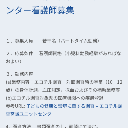
ンター看護師募集
１．募集人員 若干名（パートタイム勤務）
２．応募条件 看護師資格（小児科勤務経験があればな
およい）
３．勤務内容
(a)業務内容：エコチル調査 対面調査時の学童（10‐12
歳）の身体計測，血圧測定，採血およびその補助業務等
(b)エコチル調査対象児の医療機関への疾患登録
参考URL:
子どもの健康と環境に関する調査 – エコチル調
査宮城ユニットセンター
4．選考方法 書類選考の上，面談にて決定。