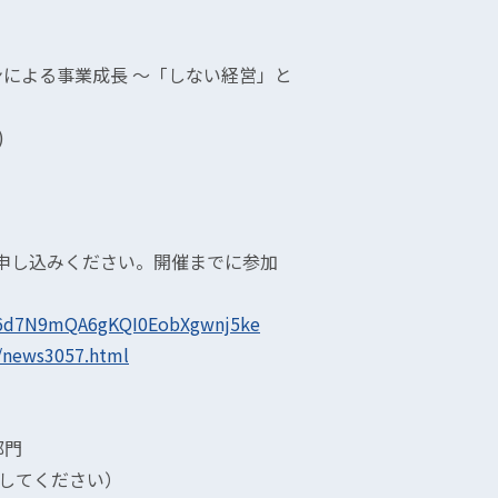
による事業成長 〜「しない経営」と
)
お申し込みください。開催までに参加
D86d7N9mQA6gKQI0EobXgwnj5ke
p/news3057.html
部門
＠に変更してください）