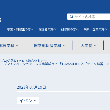
部
卒業・同窓生
の方へ
保護者
の方へ
研修医
の方へ
病院・企業
の方へ
部医学科
医学部保健学科
大学院
ログラム FM DTS融合セミナー
ープンイノベーションによる事業成長 〜「しない経営」と「データ経営」で4
2023年07月19日
イベント