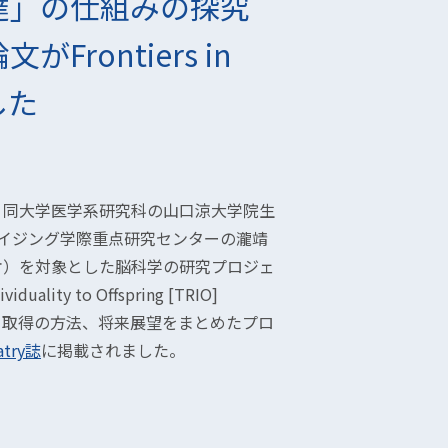
達」の仕組みの探究
rontiers in
した
、同大学医学系研究科の山口涼大学院生
イジング学際重点研究センターの瀧靖
オ）を対象とした脳科学の研究プロジェ
lity to Offspring [TRIO]
ータ取得の方法、将来展望をまとめたプロ
iatry誌
に掲載されました。