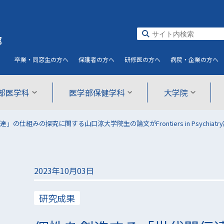
部
卒業・同窓生
の方へ
保護者
の方へ
研修医
の方へ
病院・企業
の方へ
部医学科
医学部保健学科
大学院
の仕組みの探究に関する山口涼大学院生の論文がFrontiers in Psychiat
2023年10月03日
研究成果