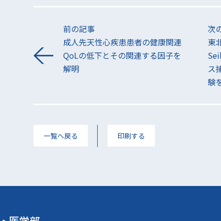
前の記事
次
成人先天性心疾患患者の健康関連
東北
QoLの低下とその関連する因子を
Se
解明
ス
験
一覧へ戻る
印刷する
・医学部