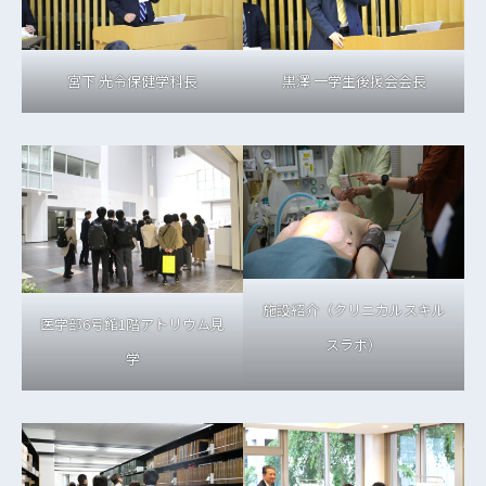
宮下 光令保健学科長
黒澤 一学生後援会会長
施設紹介（クリニカルスキル
医学部6号館1階アトリウム見
スラボ）
学