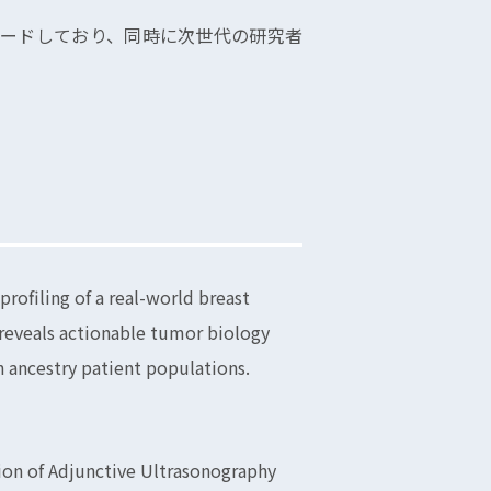
ードしており、同時に次世代の研究者
profiling of a real-world breast
 reveals actionable tumor biology
 ancestry patient populations.
ation of Adjunctive Ultrasonography