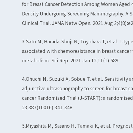
for Breast Cancer Detection Among Women Aged 40
Density Undergoing Screening Mammography: A Se
Clinical Trial. JAMA Netw Open. 2021 Aug 2;4(8):e
3.Sato M, Harada-Shoji N, Toyohara T, et al. L-type
associated with chemoresistance in breast cancer
metabolism. Sci Rep. 2021 Jan 12;11(1):589.
4.Ohuchi N, Suzuki A, Sobue T, et al. Sensitivity
adjunctive ultrasonography to screen for breast ca
cancer Randomized Trial (J-START): a randomised c
23;387(10016):341-348.
5.Miyashita M, Sasano H, Tamaki K, et al. Prognosti