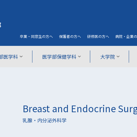
部
卒業・同窓生
の方へ
保護者
の方へ
研修医
の方へ
病院・企業
部医学科
医学部保健学科
大学院
Breast and Endocrine Sur
乳腺・内分泌外科学