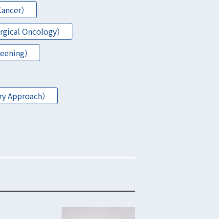
ancer）
ical Oncology）
reening）
y Approach）