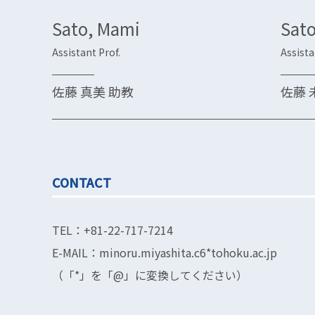
Sato, Mami
Sato
Assistant Prof.
Assista
佐藤 真美 助教
佐藤 
CONTACT
TEL：+81-22-717-7214
E-MAIL：minoru.miyashita.c6*tohoku.ac.jp
（「*」を「@」に変換してください）