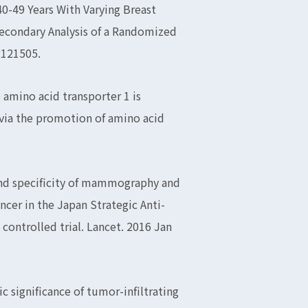
-49 Years With Varying Breast
condary Analysis of a Randomized
2121505.
 amino acid transporter 1 is
 via the promotion of amino acid
 and specificity of mammography and
ncer in the Japan Strategic Anti-
ontrolled trial. Lancet. 2016 Jan
c significance of tumor-infiltrating