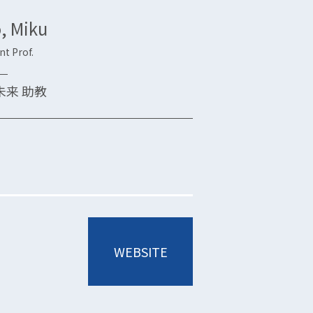
, Miku
nt Prof.
未来 助教
WEBSITE