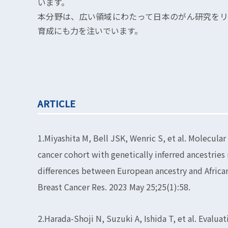
います。
本分野は、広い領域にわたって日本のがん研究をリ
育成にも力を注いでいます。
ARTICLE
1.Miyashita M, Bell JSK, Wenric S, et al. Molecular 
cancer cohort with genetically inferred ancestries
differences between European ancestry and African
Breast Cancer Res. 2023 May 25;25(1):58.
2.Harada-Shoji N, Suzuki A, Ishida T, et al. Evalu