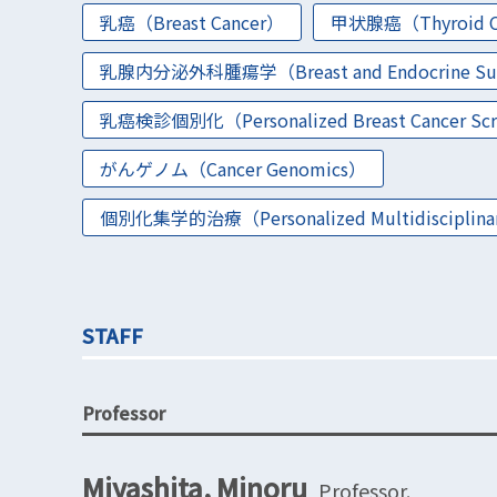
乳癌（Breast Cancer）
甲状腺癌（Thyroid C
乳腺内分泌外科腫瘍学（Breast and Endocrine Surg
乳癌検診個別化（Personalized Breast Cancer Sc
がんゲノム（Cancer Genomics）
個別化集学的治療（Personalized Multidisciplinar
STAFF
Professor
Miyashita, Minoru
Professor.