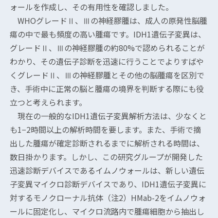
ォールを作成し、その有用性を確認しました。
WHOグレードⅡ、Ⅲの神経膠腫は、成人の原発性脳腫
瘍の中で最も頻度の高い腫瘍です。IDH1遺伝子変異は、
グレードⅡ、Ⅲの神経膠腫の約80%で認められることが
わかり、その遺伝子診断を迅速に行うことでよりすばや
くグレードⅡ、Ⅲの神経膠腫とその他の脳腫瘍を区別で
き、手術中に正常の脳と腫瘍の境界を判断する際にも役
立つと考えられます。
現在の一般的なIDH1遺伝子変異解析方法は、少なくと
も1−2時間以上の解析時間を要します。また、手術で摘
出した腫瘍が確定診断されるまでに解析される時間は、
数日掛かります。しかし、この研究グループが開発した
迅速診断デバイスであるイムノウォールは、新しい遺伝
子変異マイクロ診断デバイスであり、IDH1遺伝子変異に
対するモノクローナル抗体（注2）HMab-2をイムノウォ
ールに固定化し、マイクロ流路内で腫瘍細胞から抽出し