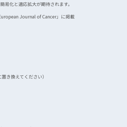
の簡易化と適応拡大が期待されます。
n Journal of Cancer」に掲載
p（*を@に置き換えてください）