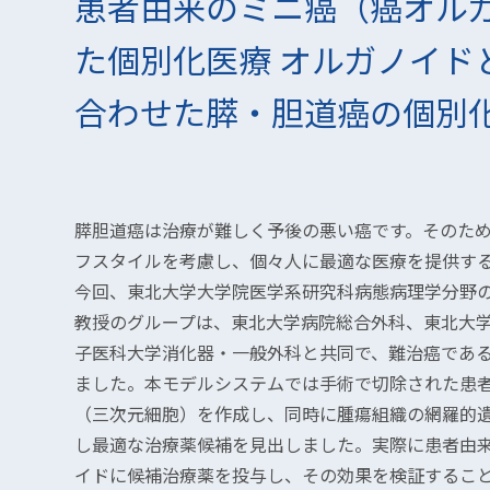
患者由来のミニ癌（癌オル
た個別化医療 オルガノイド
合わせた膵・胆道癌の個別
膵胆道癌は治療が難しく予後の悪い癌です。そのた
フスタイルを考慮し、個々人に最適な医療を提供す
今回、東北大学大学院医学系研究科病態病理学分野
教授のグループは、東北大学病院総合外科、東北大
子医科大学消化器・一般外科と共同で、難治癌であ
ました。本モデルシステムでは手術で切除された患
（三次元細胞）を作成し、同時に腫瘍組織の網羅的
し最適な治療薬候補を見出しました。実際に患者由
イドに候補治療薬を投与し、その効果を検証するこ