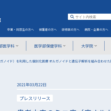
部
卒業・同窓生
の方へ
保護者
の方へ
研修医
の方へ
病院・企業
の方へ
部医学科
医学部保健学科
大学院
ガノイド）を利用した個別化医療 オルガノイドと遺伝子解析を組み合わせた
2021年03月22日
プレスリリース