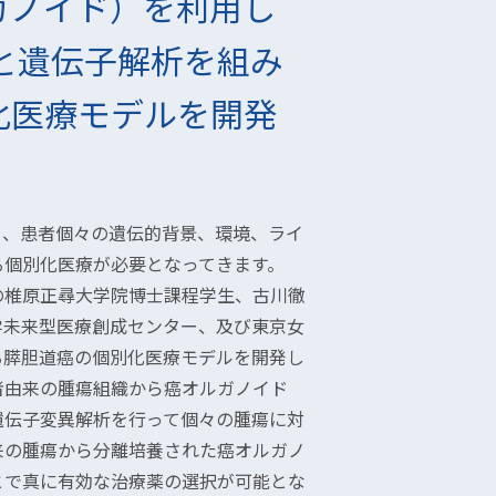
ガノイド）を利用し
と遺伝子解析を組み
化医療モデルを開発
め、患者個々の遺伝的背景、環境、ライ
る個別化医療が必要となってきます。
の椎原正尋大学院博士課程学生、古川徹
学未来型医療創成センター、及び東京女
る膵胆道癌の個別化医療モデルを開発し
者由来の腫瘍組織から癌オルガノイド
遺伝子変異解析を行って個々の腫瘍に対
来の腫瘍から分離培養された癌オルガノ
とで真に有効な治療薬の選択が可能とな