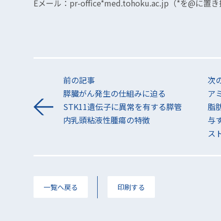
Eメール：pr-office*med.tohoku.ac.jp（*を
前の記事
次
膵臓がん発生の仕組みに迫る
ア
STK11遺伝子に異常を有する膵管
脂
内乳頭粘液性腫瘍の特徴
与
ス
一覧へ戻る
印刷する