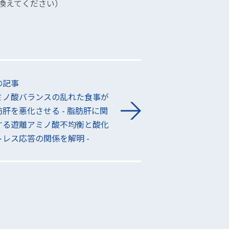
@に置き換えてください）
の記事
ミノ酸バランスの乱れた食事が
肪肝を悪化させる - 脂肪肝に関
する遊離アミノ酸不均衡と酸化
トレス応答の関係を解明 -