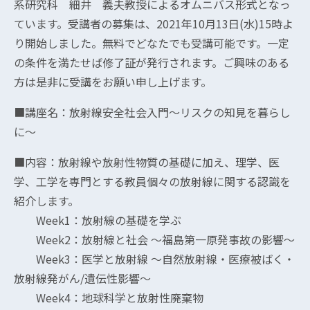
系研究科 細井 義夫教授によるオムニバス形式となっ
ています。受講者の募集は、2021年10月13日(水)15時よ
り開始しました。無料でどなたでも受講可能です。一定
の条件を満たせば修了証が発行されます。ご興味のある
方は是非に受講をお願い申し上げます。
■講座名：放射線安全社会入門～リスクの知見を暮らし
に～
■内容：放射線や放射性物質の基礎に加え、理学、医
学、工学を専門とする教員個々の放射線に関する認識を
紹介します。
Week1：放射線の基礎を学ぶ
Week2：放射線と社会 ～福島第一原発事故の影響～
Week3：医学と放射線 ～自然放射線・医療被ばく・
放射線発がん/遺伝性影響～
Week4：地球科学と放射性廃棄物